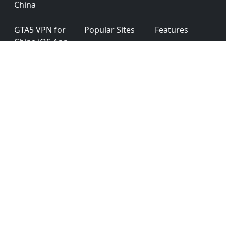
China
GTA5 VPN for
Popular Sites
Features
China iOS App
(iPhone &
iPad)
GTA5 VPN for
Testimonials
Affiliates
China Android
Program
GTA5 VPN for
App
Privacy Policy
China
Permission
Windows
GTA5 VPN for
Ver: 6.0.0
China macOS
English
简体中文