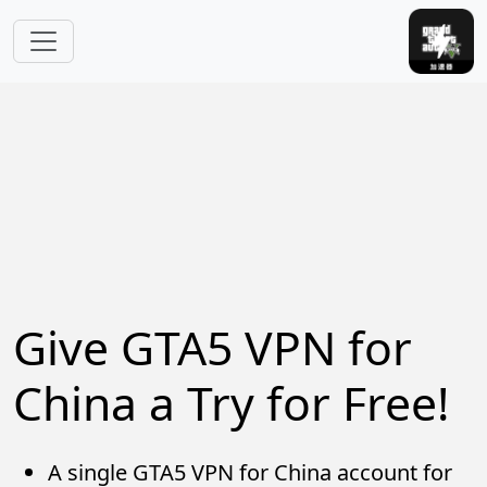
Skip to main content
Give GTA5 VPN for
China a Try for Free!
A single GTA5 VPN for China account for